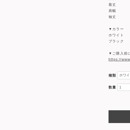
着丈 6
肩幅 6
袖丈 2
▼カラー
ホワイト
ブラック
▼ご購入前
https://ww
種類
数量