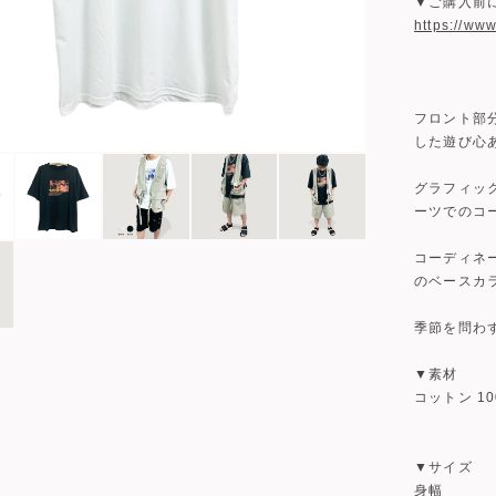
▼ご購入前
https://ww
フロント部
した遊び心
グラフィッ
ーツでのコ
コーディネ
のベースカ
季節を問わ
▼素材
コットン 10
▼サイズ
身幅 7