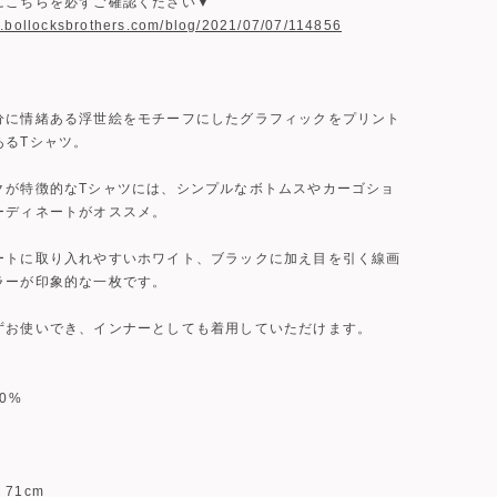
にこちらを必ずご確認ください▼
w.bollocksbrothers.com/blog/2021/07/07/114856
分に情緒ある浮世絵をモチーフにしたグラフィックをプリント
あるTシャツ。
クが特徴的なTシャツには、シンプルなボトムスやカーゴショ
ーディネートがオススメ。
ートに取り入れやすいホワイト、ブラックに加え目を引く線画
ラーが印象的な一枚です。
ずお使いでき、インナーとしても着用していただけます。
0%
1cm