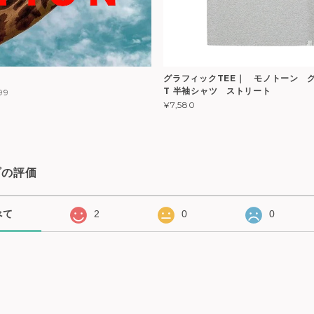
グラフィックTEE｜ モノトーン 
T 半袖シャツ ストリート
99
¥7,580
プの評価
べて
2
0
0