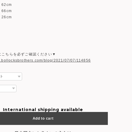
2cm
6cm
6cm
にこちらを必ずご確認ください▼
w.bollocksbrothers.com/blog/2021/07/07/114856
International shipping available
Add to cart