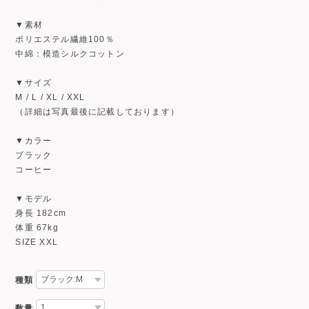
▼素材
ポリエステル繊維100％
中綿：模造シルクコットン
▼サイズ
M / L / XL / XXL
（詳細は写真最後に記載しております）
▼カラー
ブラック
コーヒー
▼モデル
身長 182cm
体重 67kg
SIZE XXL
種類
数量