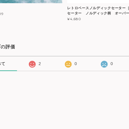
レトロベースノルディックセーター
セーター ノルディック柄 オーバ
99
¥4,680
プの評価
べて
2
0
0