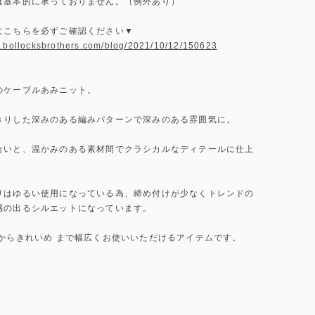
は基本的に承っておりません。（例外あり）
にこちらを必ずご確認ください▼
w.bollocksbrothers.com/blog/2021/10/12/150623
のケーブルあみニット。
きりした深みのある編みパターンで深みのある雰囲気に。
合いと、温かみのある素材間でクラシカルなディテールに仕上
りはゆるい使用になっている為、締め付けが少なくトレンドの
感の出るシルエットになっています。
 からきれいめ まで幅広くお使いいただけるアイテムです。