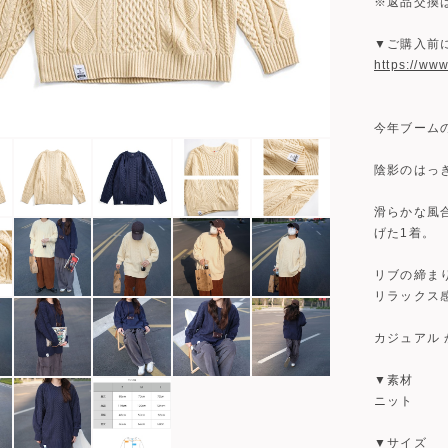
※返品交換
▼ご購入前
https://ww
今年ブーム
陰影のはっ
滑らかな風
げた1着。
リブの締ま
リラックス
カジュアル
▼素材
ニット
▼サイズ