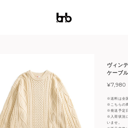
ヴィン
ケーブ
¥7,980
※送料は全
※こちらの
※発送予定
※入荷状況
いませ。