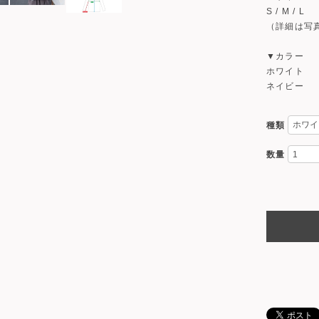
S / M / L
（詳細は写
▼カラー
ホワイト
ネイビー
種類
数量