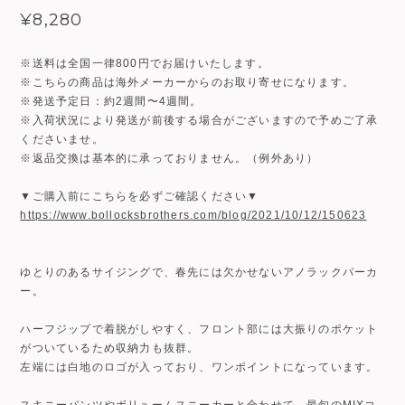
¥8,280
※送料は全国一律800円でお届けいたします。
※こちらの商品は海外メーカーからのお取り寄せになります。
※発送予定日：約2週間〜4週間。
※入荷状況により発送が前後する場合がございますので予めご了承
くださいませ。
※返品交換は基本的に承っておりません。（例外あり）
▼ご購入前にこちらを必ずご確認ください▼
https://www.bollocksbrothers.com/blog/2021/10/12/150623
ゆとりのあるサイジングで、春先には欠かせないアノラックパーカ
ー。
ハーフジップで着脱がしやすく、フロント部には大振りのポケット
がついているため収納力も抜群。
左端には白地のロゴが入っており、ワンポイントになっています。
スキニーパンツやボリュームスニーカーと合わせて、最旬のMIXコ