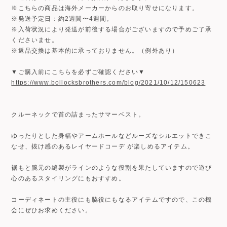
※こちらの商品は海外メーカーからのお取り寄せになります。
※発送予定日：約2週間〜4週間。
※入荷状況により発送が前後する場合がございますので予めご了承
くださいませ。
※返品交換は基本的に承っておりません。（例外あり）
▼ご購入前にこちらを必ずご確認ください▼
https://www.bollocksbrothers.com/blog/2021/10/12/150623
クルーネックで首の詰まったサマーベスト。
ゆったりとした身幅やアームホールなどルーズなシルエットできこ
なせ、抜け感のあるレイヤードコーデ が楽しめるアイテム。
裾もと腕元の縫製がラインのような役割を果たしていますので遊び
心のあるスタイリングにもおすすめ。
コーディネートの主役にも脇役にもなるアイテムですので、この機
会にぜひお求めください。