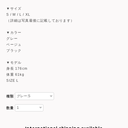
▼サイズ
S / M / L / XL
（詳細は写真最後に記載しております）
▼カラー
グレー
ベージュ
ブラック
▼モデル
身長 176cm
体重 61kg
SIZE L
種類
数量