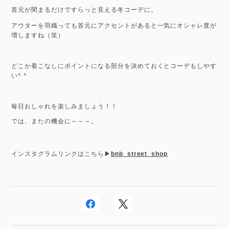
首元が閉まるだけですらっと見える冬コーデに。
アウターを羽織っても首元にアクセントがあると一気にオシャレ度が
増しますね（笑）
どこか着こなしにポイントになる部分を決めておくとコーデもしやす
い^ ^
毎日おしゃれを楽しみましょう！！
では、またの機会に～～～。
インスタグラムリンクはこちら▶︎
bnb_street_shop